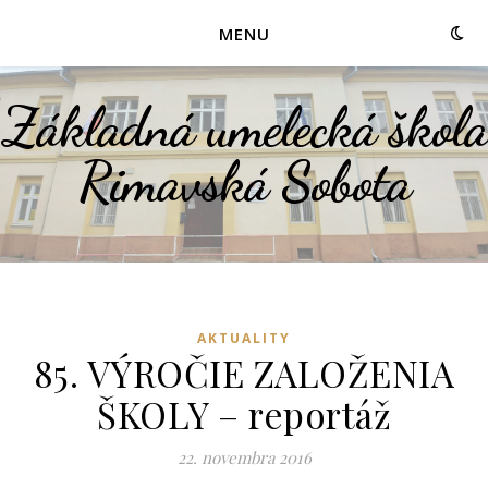
MENU
Základná umelecká škola
Rimavská Sobota
AKTUALITY
85. VÝROČIE ZALOŽENIA
ŠKOLY – reportáž
22. novembra 2016