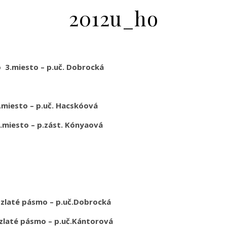
2012u_ho
o 3.miesto – p.uč. Dobrocká
p.uč. Hacskóová
– p.zást. Kónyaová
pásmo – p.uč.Dobrocká
ásmo – p.uč.Kántorová