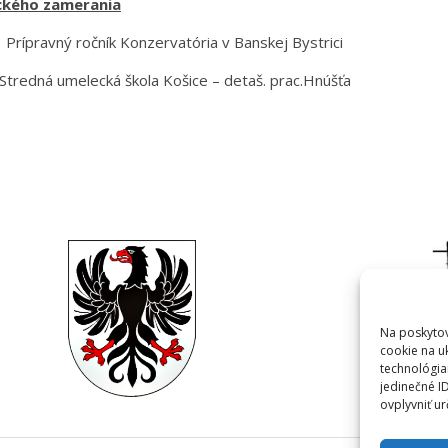
eckého zamerania
–
Prípravný ročník Konzervatória v Banskej Bystrici
Stredná umelecká škola Košice – detaš. prac.Hnúšťa
Na poskytov
cookie na u
technológia
jedinečné I
ovplyvniť ur