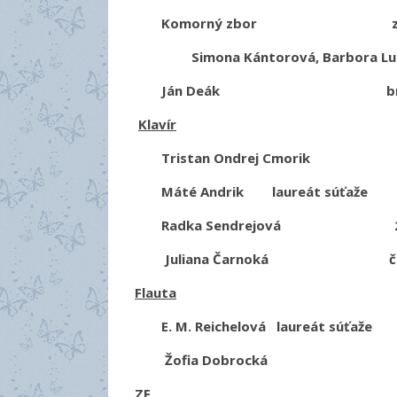
Komorný zbor zlaté pás
Simona Kántorová, Barbora Luptá
Ján Deák bronzové pá
Klavír
Tristan Ondrej Cmorik
Máté Andrik laureát súťaže 1.
Radka Sendrejová 2.miest
Juliana Čarnoká čestné uz
Flauta
E. M. Reichelová laureát súťaže 
Žofia Dobrocká zlaté pá
ZF