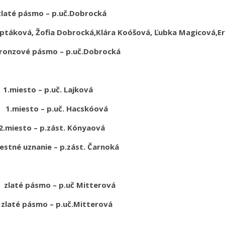
mo – p.uč.Dobrocká
ková, Žofia Dobrocká,
Klára Koóšová, Ľubka Magicová,
Er
smo – p.uč.Dobrocká
 1.miesto – p.uč. Lajková
miesto – p.uč. Hacskóová
o – p.zást. Kónyaová
nanie – p.zást. Čarnoká
zlaté pásmo – p.uč Mitterová
smo – p.uč.Mitterová