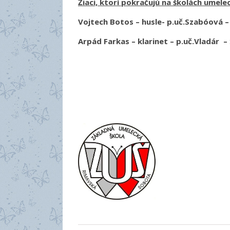
Žiaci, ktorí pokračujú na školách umel
Vojtech Botos – husle- p.uč.Szabóová 
Arpád Farkas – klarinet – p.uč.Vladár –