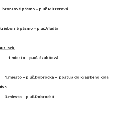
ové pásmo – p.uč.Mitterová
ásmo – p.uč.Vladár
husliach
.miesto – p.uč. Szabóová
 p.uč.Dobrocká – postup do krajského kola
iva
to – p.uč.Dobrocká