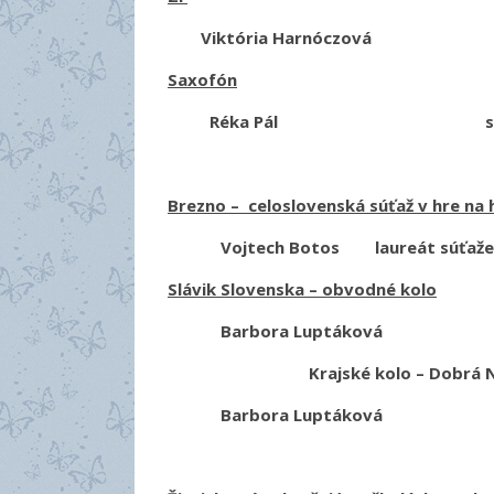
Viktória Harnóczová bronz
Saxofón
Réka Pál strieborné p
Brezno – celoslovenská súťaž v hre na 
Vojtech Botos laureát súťaže 1
Slávik Slovenska – obvodné kolo
Barbora Luptáková 1.miesto –
Krajské kolo – Dobrá N
Barbora Luptáková 3.mies