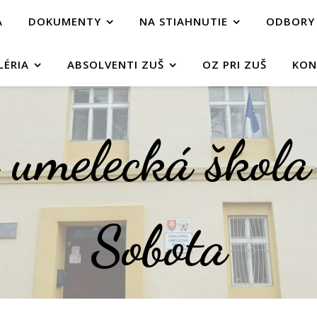
A
DOKUMENTY
NA STIAHNUTIE
ODBORY
LÉRIA
ABSOLVENTI ZUŠ
OZ PRI ZUŠ
KON
umelecká škol
Sobota