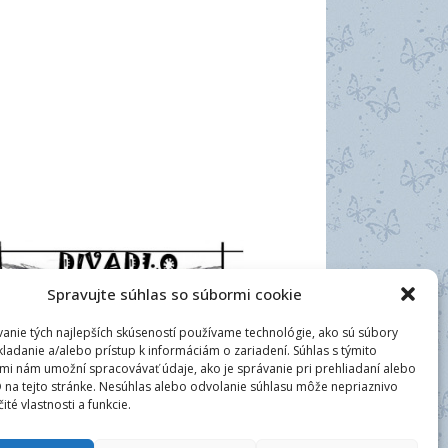
Spravujte súhlas so súbormi cookie
anie tých najlepších skúseností používame technológie, ako sú súbory
kladanie a/alebo prístup k informáciám o zariadení. Súhlas s týmito
mi nám umožní spracovávať údaje, ako je správanie pri prehliadaní alebo
D na tejto stránke. Nesúhlas alebo odvolanie súhlasu môže nepriaznivo
čité vlastnosti a funkcie.