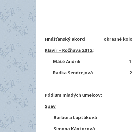
Hnúšťanský akord
okresné kol
Klavír – Rožňava 2012
:
Máté Andrik 1.miesto – 
Radka Sendrejová 2.miesto 
Pódium mladých umelcov
:
Spev
Barbora Luptáková zlaté 
Simona Kántorová zlaté p