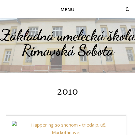
MENU
Základná umelecká škola
Rimavská Sobota
2010