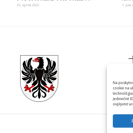
25. apríla 2022
1. júla
Na poskytov
cookie na u
technológia
jedinečné I
ovplyvniť ur