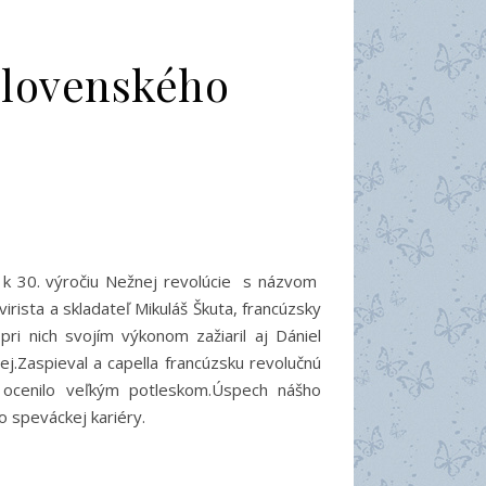
 Slovenského
t k 30. výročiu Nežnej revolúcie s názvom
ista a skladateľ Mikuláš Škuta, francúzsky
i nich svojím výkonom zažiaril aj Dániel
j.Zaspieval a capella francúzsku revolučnú
m ocenilo veľkým potleskom.Úspech nášho
l začiatkom jeho speváckej kariéry.