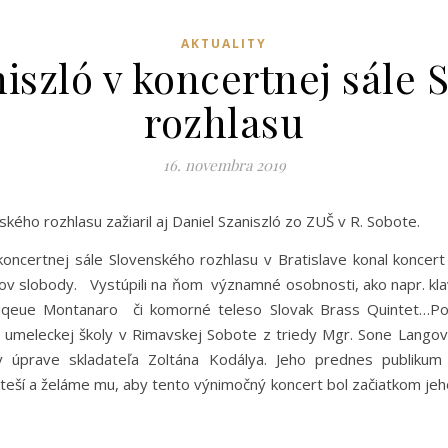
AKTUALITY
iszló v koncertnej sále
rozhlasu
16. novembra 2019
ského rozhlasu zažiaril aj Daniel Szaniszló zo ZUŠ v R. Sobote.
oncertnej sále Slovenského rozhlasu v Bratislave konal koncer
 slobody. Vystúpili na ňom významné osobnosti, ako napr. klavir
iqeue Montanaro či komorné teleso Slovak Brass Quintet…Popr
ej umeleckej školy v Rimavskej Sobote z triedy Mgr. Sone Langove
 v úprave skladateľa Zoltána Kodálya. Jeho prednes publiku
 nás teší a želáme mu, aby tento výnimočný koncert bo