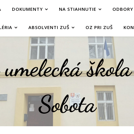
A
DOKUMENTY
NA STIAHNUTIE
ODBORY
LÉRIA
ABSOLVENTI ZUŠ
OZ PRI ZUŠ
KON
umelecká škol
Sobota