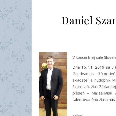
Daniel Szan
V koncertnej sále Sloven
Dňa 16. 11. 2019 sa v k
Gaudeamus – 30 odtieňov
skladateľ a hudobník M
Szaniszló, žiak Základn
pieseň – Marseillaisu
talentovaného žiaka
solan