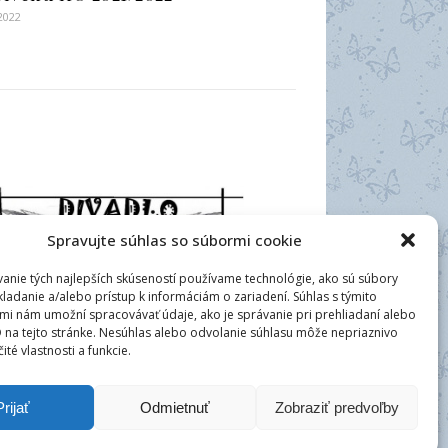
 2022
Spravujte súhlas so súbormi cookie
anie tých najlepších skúseností používame technológie, ako sú súbory
kladanie a/alebo prístup k informáciám o zariadení. Súhlas s týmito
mi nám umožní spracovávať údaje, ako je správanie pri prehliadaní alebo
D na tejto stránke. Nesúhlas alebo odvolanie súhlasu môže nepriaznivo
čité vlastnosti a funkcie.
Prijať
Odmietnuť
Zobraziť predvoľby
Základná umelecká škola