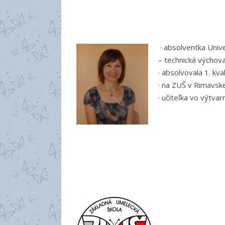
· absolventka Unive
– technická výchov
· absolvovala 1. kva
· na ZUŠ v Rimavsk
· učiteľka vo výtv