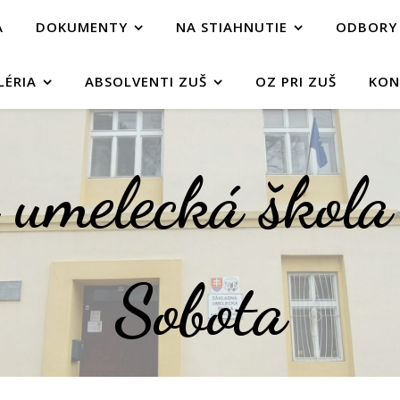
A
DOKUMENTY
NA STIAHNUTIE
ODBORY
LÉRIA
ABSOLVENTI ZUŠ
OZ PRI ZUŠ
KON
umelecká škol
Sobota