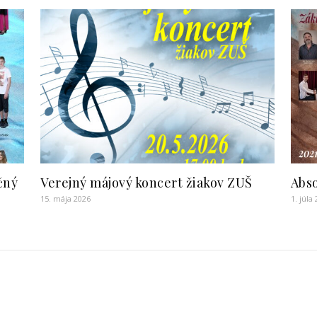
čný
Verejný májový koncert žiakov ZUŠ
Abso
15. mája 2026
1. júla