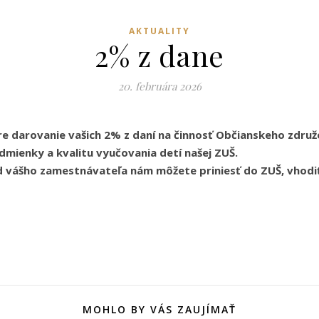
AKTUALITY
2% z dane
20. februára 2026
pre darovanie vašich 2% z daní na činnosť Občianskeho združ
mienky a kvalitu vyučovania detí našej ZUŠ.
d vášho zamestnávateľa nám môžete priniesť do ZUŠ, vhodiť
MOHLO BY VÁS ZAUJÍMAŤ