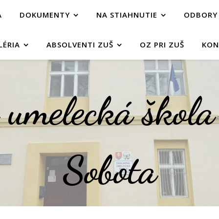
A
DOKUMENTY
NA STIAHNUTIE
ODBORY
LÉRIA
ABSOLVENTI ZUŠ
OZ PRI ZUŠ
KON
umelecká škol
Sobota