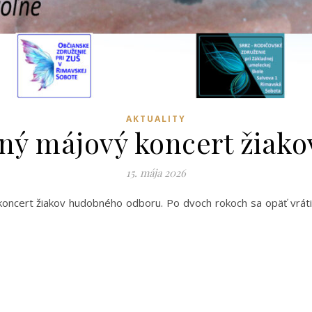
AKTUALITY
ný májový koncert žiak
15. mája 2026
oncert žiakov hudobného odboru. Po dvoch rokoch sa opäť vrát