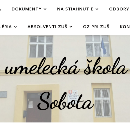
A
DOKUMENTY
NA STIAHNUTIE
ODBORY
LÉRIA
ABSOLVENTI ZUŠ
OZ PRI ZUŠ
KON
umelecká škol
Sobota