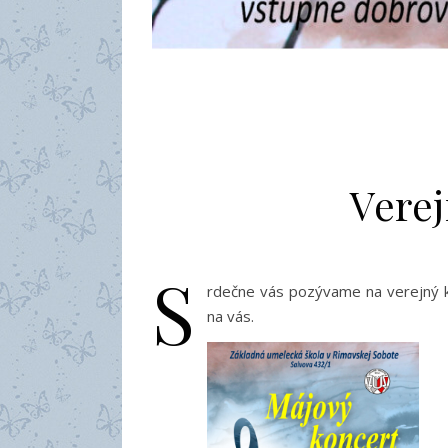
Verej
S
rdečne vás pozývame na verejný k
na vás.