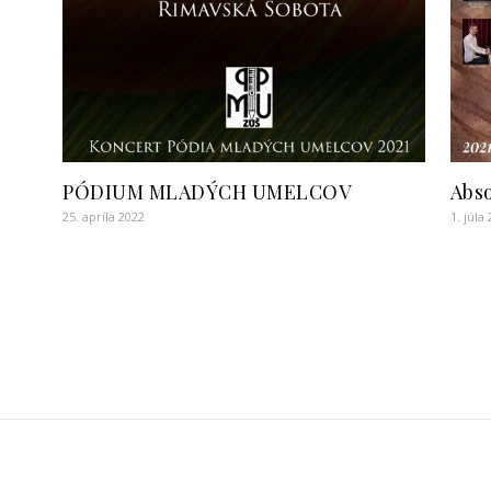
PÓDIUM MLADÝCH UMELCOV
Abso
25. apríla 2022
1. júla